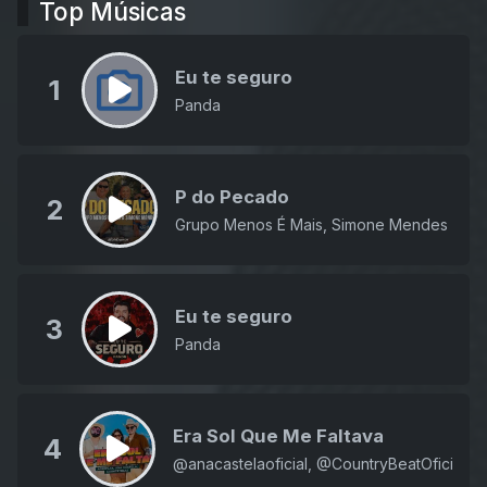
Top Músicas
Eu te seguro
1
Panda
P do Pecado
2
Grupo Menos É Mais, Simone Mendes
Eu te seguro
3
Panda
Era Sol Que Me Faltava
4
‪@anacastelaoficial‬, ‪@CountryBeatOficial‬